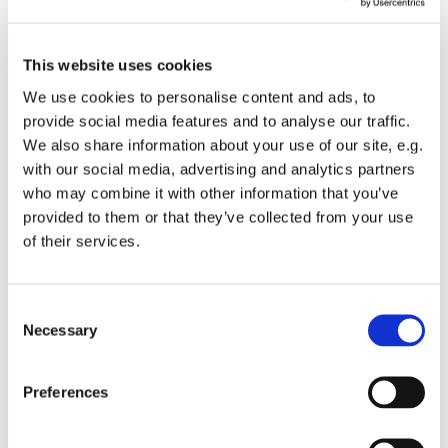
Nous travaillons dans la construction de neuf ou la
rénovation de bâtiment moderne (industriel ou
This website uses cookies
maison).
We use cookies to personalise content and ads, to
provide social media features and to analyse our traffic.
Nous sommes partenaires d'agences immobilières
We also share information about your use of our site, e.g.
pour de l'entretien quotidien et conseils.
with our social media, advertising and analytics partners
who may combine it with other information that you’ve
Des ouvriers qualifiés : nos 7 maçons et experts sont
provided to them or that they’ve collected from your use
très expérimentés et disposent d’un grand savoir-
of their services.
faire dans le domaine de la construction.
Des prix compétitifs : nous vous proposons un tarif
adapté à votre budget et à l’ampleur de vos travaux.
Consent
Necessary
Selection
Un travail soigné : nous vous livrons un travail soigné
respectant votre cahier des charges.
Une intervention rapide : nous livrons votre chantier
Preferences
dans les meilleurs délais.